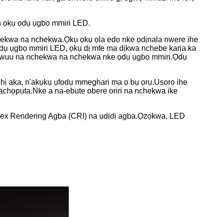
ụ ọkụ ọdụ ụgbọ mmiri LED.
hekwa na nchekwa.Ọkụ ọkụ ọla edo nke ọdịnala nwere ihe
ụ ụgbọ mmiri LED, ọkụ dị mfe ma dịkwa nchebe karịa ka
 ukwuu na nchekwa na nchekwa nke ọdụ ụgbọ mmiri.Ọdụ
ị aka, n'akụkụ ụfọdụ mmegharị ma ọ bụ ọrụ.Usoro ihe
họpụta.Nke a na-ebute obere oriri na nchekwa ike
ndex Rendering Agba (CRI) na ụdịdị agba.Ọzọkwa, LED