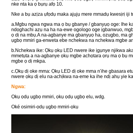
nke nta ka ọ bụrụ afọ 10.
Nke a bụ azịza ụfọdụ maka ajụjụ mere mmadụ kwesịrị iji
a.Mgbu ngwa ngwa ma ọ bụ gbanye / gbanyụọ oge: Ihe ka
ndọghachi azụ na ha na-ewe ogologo oge ịgbanwuo, mgbe
ọ dị na mbụ.A na-agbanye ma gbanyụọ ha, ozugbo, ma gha
ụgbọ mmiri ga-enweta ebe nchekwa na nchekwa mgbe ar
b.Nchekwa ike: Ọkụ ọkụ LED nwere ike ịgụnye njikwa ak
mmetụta a na-agbanye ọkụ mgbe achọtara ọrụ ma ọ bụ mm
mgbe ọ dị mkpa.
c.Ọkụ dị oke mma: Ọkụ LED dị oke mma n'ihe gbasara etu
nwere ọkụ dị elu na-achịkwa na-eme ka ihe ndị ahụ yie ka
Ngwa:
Ọkụ ọdụ ụgbọ mmiri, ọkụ ọdụ ụgbọ elu, wdg.
Oké osimiri-ọdụ ụgbọ mmiri-ọkụ