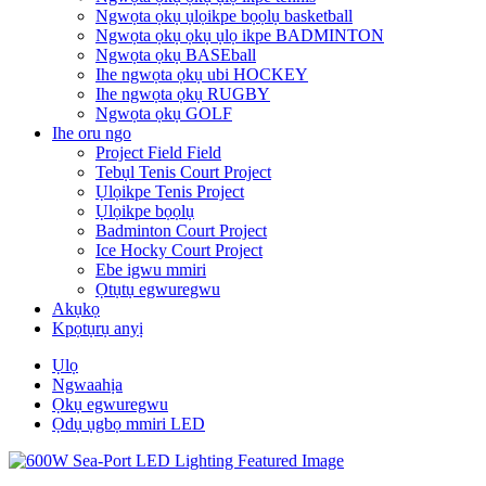
Ngwọta ọkụ ụlọikpe bọọlụ basketball
Ngwọta ọkụ ọkụ ụlọ ikpe BADMINTON
Ngwọta ọkụ BASEball
Ihe ngwọta ọkụ ubi HOCKEY
Ihe ngwọta ọkụ RUGBY
Ngwọta ọkụ GOLF
Ihe oru ngo
Project Field Field
Tebụl Tenis Court Project
Ụlọikpe Tenis Project
Ụlọikpe bọọlụ
Badminton Court Project
Ice Hocky Court Project
Ebe igwu mmiri
Ọtụtụ egwuregwu
Akụkọ
Kpọtụrụ anyị
Ụlọ
Ngwaahịa
Ọkụ egwuregwu
Ọdụ ụgbọ mmiri LED