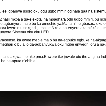
 tụlee ịgbanwe usoro ọkụ ọdụ ụgbọ mmiri ọdịnala gaa na sistem
chasị mkpa a ga-elekọta, na mpaghara ọdụ ụgbọ mmiri, bụ nc
 agbanyụrụ ma ọ bụ ka emechie ya.Mana n'ihe gbasara ọkụ ọd
ra iwere otu sekọnd iji malite.Nke a na-enyere aka n'ókè dị
ụnyere Sistemụ ọkụ ọkụ LED.
ara/sensọ, ka ewee mebie ma ọ bụ na-egbuke egbuke na-akpagh
egharị ọ bụla, ọ ga-agbanyụkwa ọkụ mgbe enweghị ọrụ a na-ac
 ha si akọwa ihe nke ọma.Enwere ike ịnwale otu ihe ahụ na I
 ha na-apụta n'ehihie.