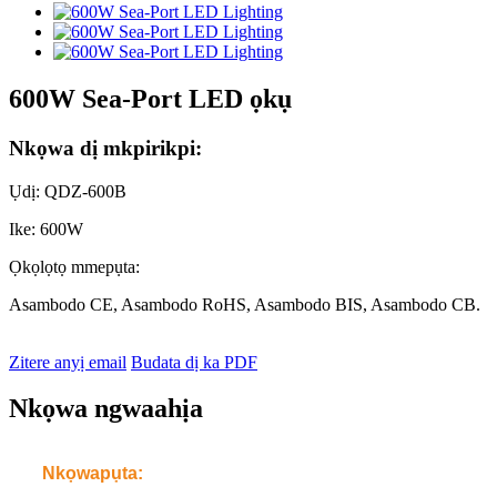
600W Sea-Port LED ọkụ
Nkọwa dị mkpirikpi:
Ụdị: QDZ-600B
Ike: 600W
Ọkọlọtọ mmepụta:
Asambodo CE, Asambodo RoHS, Asambodo BIS, Asambodo CB.
Zitere anyị email
Budata dị ka PDF
Nkọwa ngwaahịa
Nkọwapụta: