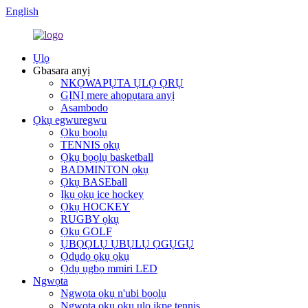
English
Ụlọ
Gbasara anyị
NKỌWAPỤTA ỤLỌ ỌRỤ
GỊNỊ mere ahọpụtara anyị
Asambodo
Ọkụ egwuregwu
Ọkụ bọọlụ
TENNIS ọkụ
Ọkụ bọọlụ basketball
BADMINTON ọkụ
Ọkụ BASEball
Ịkụ ọkụ ice hockey
Ọkụ HOCKEY
RUGBY ọkụ
Ọkụ GOLF
ỤBỌỌLỤ ỤBỤLỤ ỌGỤGỤ
Ọdụdọ ọkụ ọkụ
Ọdụ ụgbọ mmiri LED
Ngwọta
Ngwọta ọkụ n'ubi bọọlụ
Ngwọta ọkụ ọkụ ụlọ ikpe tennis