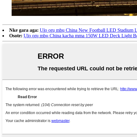
Nke gara aga:
Ụlọ ọrụ mbụ China New Football LED Stadium L
Osote:
Ụlọ ọrụ mbụ China kacha mma 150W LED Deck Light B