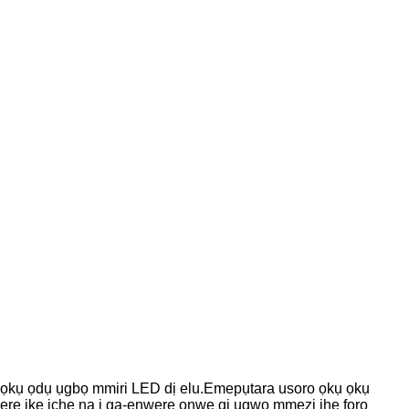
ye ọkụ ọdụ ụgbọ mmiri LED dị elu.Emepụtara usoro ọkụ ọkụ
ere ike iche na ị ga-enwere onwe gị ụgwọ mmezi ihe fọrọ