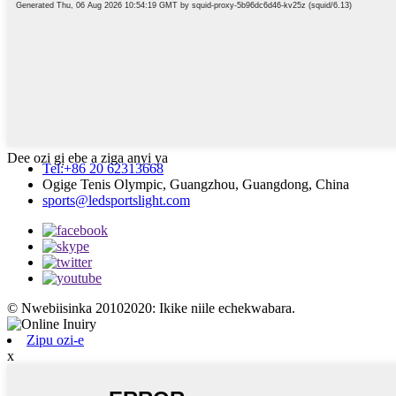
Dee ozi gị ebe a ziga anyị ya
Tel:+86 20 62313668
Ogige Tenis Olympic, Guangzhou, Guangdong, China
sports@ledsportslight.com
© Nwebiisinka 20102020: Ikike niile echekwabara.
Zipu ozi-e
x