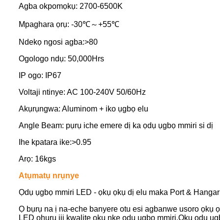
Agba okpomọkụ: 2700-6500K
Mpaghara ọrụ: -30℃～+55℃
Ndekọ ngosi agba:>80
Ogologo ndụ: 50,000Hrs
IP ogo: IP67
Voltaji ntinye: AC 100-240V 50/60Hz
Akụrụngwa: Aluminom + iko ụgbọ elu
Angle Beam: pụrụ iche emere dị ka ọdụ ụgbọ mmiri si dị
Ihe kpatara ike:>0.95
Arọ: 16kgs
Atụmatụ nrụnye
Ọdụ ụgbọ mmiri LED - ọkụ ọkụ dị elu maka Port & Hangar
Ọ bụrụ na ị na-eche banyere otu esi agbanwe usoro ọkụ ọd
LED ọhụrụ iji kwalite ọkụ nke ọdụ ụgbọ mmiri.Ọkụ ọdụ ụg