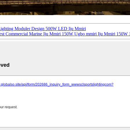
ighting Moduler Design 500W LED Iju Mmiri
est Commercial Marine Iju Mmiri 150W Ụgbọ mmiri Iju Mmiri 150