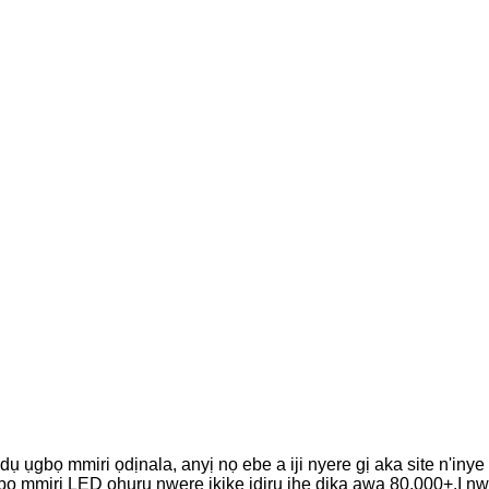
ụ ụgbọ mmiri ọdịnala, anyị nọ ebe a iji nyere gị aka site n'in
bọ mmiri LED ọhụrụ nwere ikike ịdịru ihe dịka awa 80,000+.Ị nw